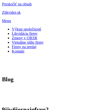
Preskočiť na obsah
Zlikviduj.sk
Menu
Výkup spoločností
Likvidácia firmy
Zmeny v ORSR
Virtuálne sídlo firmy
Firmy na predaj
Kontakt
Blog
9jjw6iornajqfyuo2