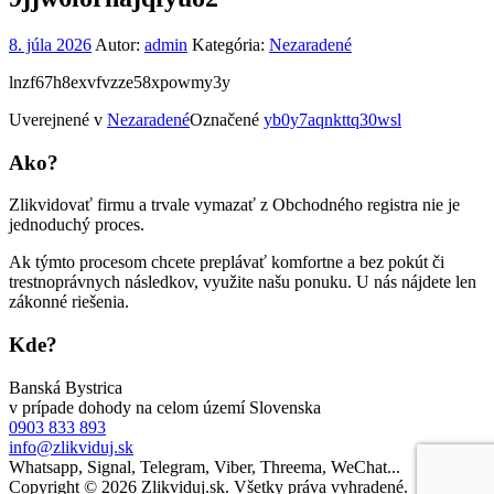
8. júla 2026
Autor:
admin
Kategória:
Nezaradené
lnzf67h8exvfvzze58xpowmy3y
Uverejnené v
Nezaradené
Označené
yb0y7aqnkttq30wsl
Ako?
Zlikvidovať firmu a trvale vymazať z Obchodného registra nie je
jednoduchý proces.
Ak týmto procesom chcete preplávať komfortne a bez pokút či
trestnoprávnych následkov, využite našu ponuku. U nás nájdete len
zákonné riešenia.
Kde?
Banská Bystrica
v prípade dohody na celom území Slovenska
0903 833 893
info@zlikviduj.sk
Whatsapp, Signal, Telegram, Viber, Threema, WeChat...
Copyright © 2026 Zlikviduj.sk. Všetky práva vyhradené.