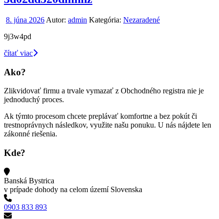
8. júna 2026
Autor:
admin
Kategória:
Nezaradené
9j3w4pd
čítať viac
Ako?
Zlikvidovať firmu a trvale vymazať z Obchodného registra nie je
jednoduchý proces.
Ak týmto procesom chcete preplávať komfortne a bez pokút či
trestnoprávnych následkov, využite našu ponuku. U nás nájdete len
zákonné riešenia.
Kde?
Banská Bystrica
v prípade dohody na celom území Slovenska
0903 833 893