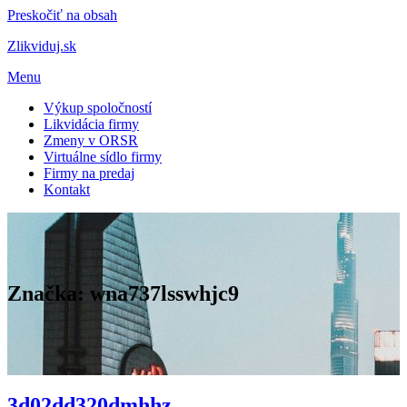
Preskočiť na obsah
Zlikviduj.sk
Menu
Výkup spoločností
Likvidácia firmy
Zmeny v ORSR
Virtuálne sídlo firmy
Firmy na predaj
Kontakt
Značka:
wna737lsswhjc9
3d02dd320dmhhz